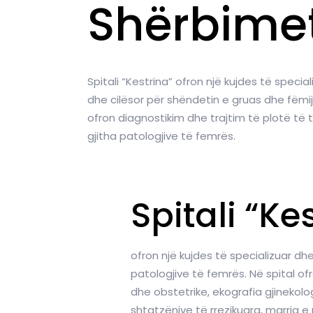
Shërbime
Spitali “Kestrina” ofron një kujdes të special
dhe cilësor për shëndetin e gruas dhe fëmij
ofron diagnostikim dhe trajtim të plotë të 
gjitha patologjive të femrës.
Spitali “Ke
ofron një kujdes të specializuar dh
patologjive të femrës. Në spital of
dhe obstetrike, ekografia gjinekolog
shtatzënive të rrezikuara, marrja e p