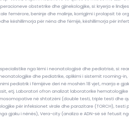
 operacioneve obstetrike dhe gjinekologjike, si: kryerja e lind
e femërore, beninje dhe malinje, korrigjimi i prolapsit të org
dhe këshillimorja për nëna dhe fëmijë, këshillimorja për inferti
cialistike nga lëmi i neonatologjisë dhe pediatrisë, si: reani
 neonatologjike dhe pediatrike, aplikimi i sistemit rooming-in,
imi pediatrik i fëmijëve deri në moshën 18 vjet, marrja e gja
sit, etj. Laboratori ofron analizat laboratorike hematologjik
omosomopative në shtatzëni (double testi, triple testi dhe q
ologjike për infeksionet virale dhe parazitare (TORCH), testi p
ga gjaku i nënës), Vera-city (analiza e ADN-së së fetusit nga 