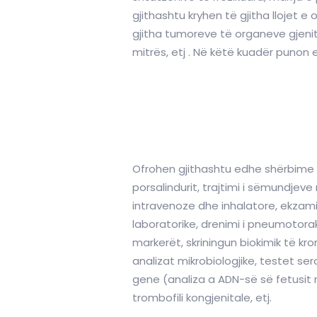
gjithashtu kryhen të gjitha llojet e
gjitha tumoreve të organeve gjenital
mitrës, etj . Në këtë kuadër punon e
Ofrohen gjithashtu edhe shërbime spe
porsalindurit, trajtimi i sëmundjeve
intravenoze dhe inhalatore, ekzamin
laboratorike, drenimi i pneumotorak
markerët, skriningun biokimik të kr
analizat mikrobiologjike, testet ser
gene (analiza a ADN-së së fetusit n
trombofili kongjenitale, etj.