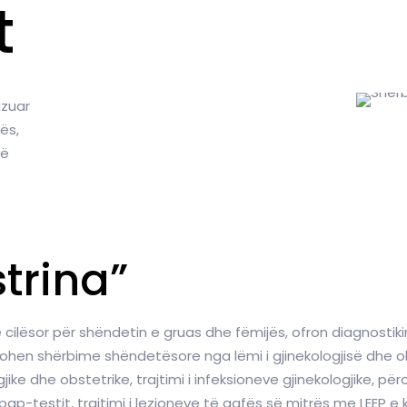
t
izuar
ës,
të
strina”
e cilësor për shëndetin e gruas dhe fëmijës, ofron diagnostiki
rohen shërbime shëndetësore nga lëmi i gjinekologjisë dhe ob
jike dhe obstetrike, trajtimi i infeksioneve gjinekologjike, pë
ap-testit, trajtimi i lezioneve të qafës së mitrës me LEEP e koni