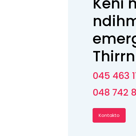
Keni 
ndih
emerg
Thirrn
045 463 1
048 742 
Kontakto