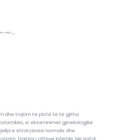
m dhe trajtim të plotë të të gjitha
stetrikës, si: ekzaminimet gjinekologjike
rcjellja e shtatzënisë normale dhe
zim, trajtimi i çifteve infertile. Në spital