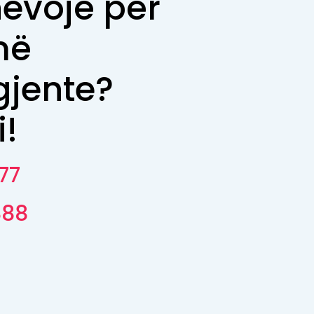
nevojë për
më
jente?
i!
77
888