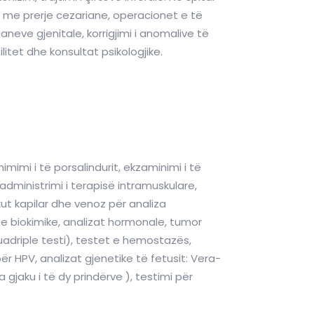
jes me prerje cezariane, operacionet e të
aneve gjenitale, korrigjimi i anomalive të
litet dhe konsultat psikologjike.
mimi i të porsalindurit, ekzaminimi i të
 administrimi i terapisë intramuskulare,
kut kapilar dhe venoz për analiza
e e biokimike, analizat hormonale, tumor
uadriple testi), testet e hemostazës,
ër HPV, analizat gjenetike të fetusit: Vera-
gjaku i të dy prindërve ), testimi për