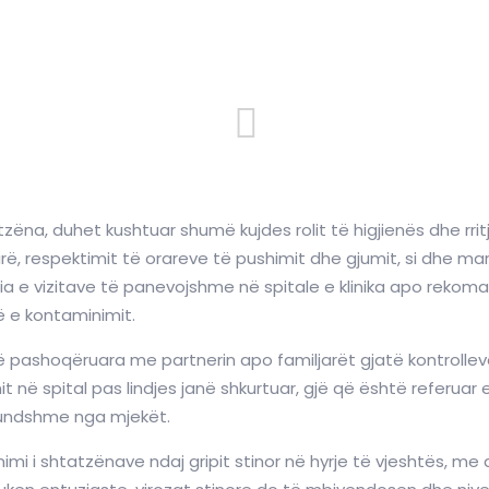
tzëna, duhet kushtuar shumë kujdes rolit të higjienës dhe rritj
ë, respektimit të orareve të pushimit dhe gjumit, si dhe ma
 e vizitave të panevojshme në spitale e klinika apo rekoman
ë e kontaminimit.
ashoqëruara me partnerin apo familjarët gjatë kontrolleve t
it në spital pas lindjes janë shkurtuar, gjë që është referua
 mundshme nga mjekët.
mi i shtatzënave ndaj gripit stinor në hyrje të vjeshtës, me