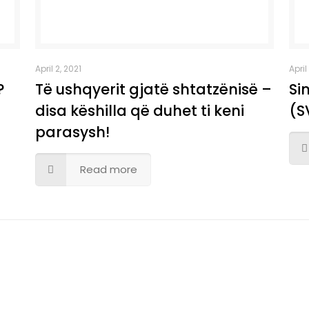
April 2, 2021
April
?
Të ushqyerit gjatë shtatzënisë –
Si
disa këshilla që duhet ti keni
(S
parasysh!
Read more