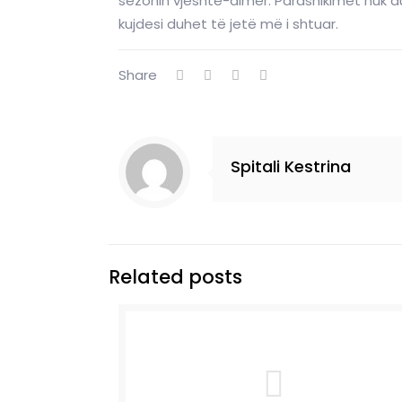
sezonin vjeshtë-dimër. Parashikimet nuk du
kujdesi duhet të jetë më i shtuar.
Share
Spitali Kestrina
Related posts