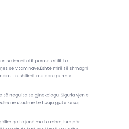
es së imunitetit përmes stilit të
rrjes së vitaminave.Është mirë të shmagni
dimi i këshillimit më parë përmes
ë rregullta te gjinekologu. Siguria vjen e
r edhe në studime të huaja gjatë kësaj
 qëllim që të jenë më të mbrojtura për