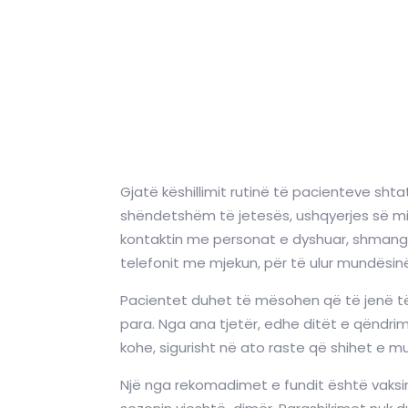
Gjatë këshillimit rutinë të pacienteve shta
shëndetshëm të jetesës, ushqyerjes së mir
kontaktin me personat e dyshuar, shmangia
telefonit me mjekun, për të ulur mundësin
Pacientet duhet të mësohen që të jenë të p
para. Nga ana tjetër, edhe ditët e qëndrim
kohe, sigurisht në ato raste që shihet e
Një nga rekomadimet e fundit është vaksini